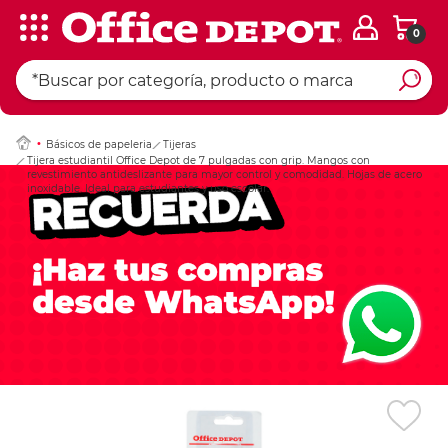
0
Ingresar Codigo Pos
Básicos de papeleria
Tijeras
Tijera estudiantil Office Depot de 7 pulgadas con grip. Mangos con
revestimiento antideslizante para mayor control y comodidad. Hojas de acero
inoxidable. Ideal para estudiantes y uso escolar.