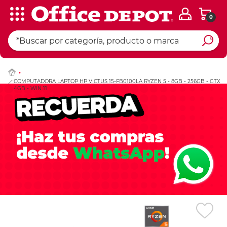
0
Ingresar Codigo Pos
COMPUTADORA LAPTOP HP VICTUS 15-FB0100LA RYZEN 5 - 8GB - 256GB - GTX
4GB - WIN 11