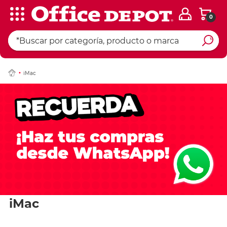
0
iMac
iMac