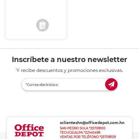
para llevar tu material en
mochila o cartera.
Envío a domicilio
Recoge en tienda
Inscríbete a nuestro newsletter
Y recibe descuentos y promociones exclusivas.
sclienteshn@officedepot.com.hn
SAN PEDRO SULA *25708100
TEGUCIGALPA *22140499
VENTAS POR TELÉFONO *25708109