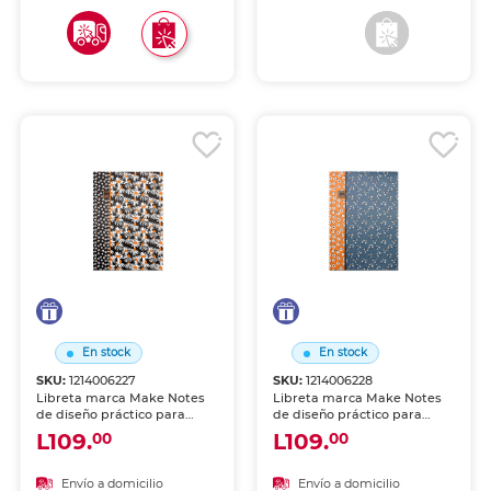
En stock
En stock
SKU:
1214006227
SKU:
1214006228
Libreta marca Make Notes
Libreta marca Make Notes
de diseño práctico para
de diseño práctico para
llevar tus ideas a todas
llevar tus ideas a todas
L109.
L109.
00
00
partes. Hojas de calidad
partes. Hojas de calidad
para escribir, dibujar o
para escribir, dibujar o
planificar.
planificar.
Envío a domicilio
Envío a domicilio