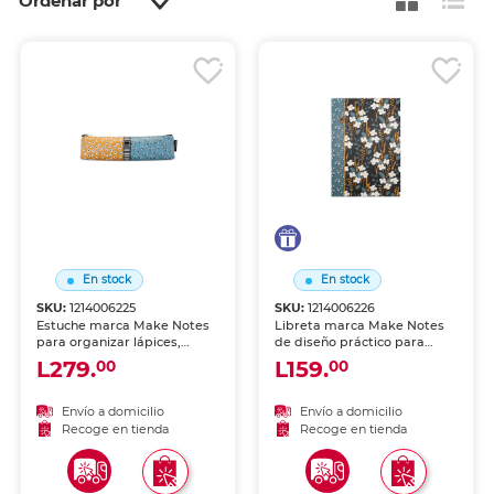
Ordenar por
En stock
En stock
SKU:
1214006225
SKU:
1214006226
Estuche marca Make Notes
Libreta marca Make Notes
para organizar lápices,
de diseño práctico para
bolígrafos y útiles. Cierre
llevar tus ideas a todas
L279.
L159.
00
00
seguro y diseño práctico
partes. Hojas de calidad
para llevar tu material en
para escribir, dibujar o
mochila o cartera.
planificar.
Envío a domicilio
Envío a domicilio
Recoge en tienda
Recoge en tienda