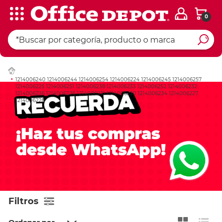
0
1214006240 1214006244 1214006254 1214006224 1214006245 1214006257
1214006225 1214006251 1214006238 1214006233 1214006252 1214006232
1214006236 1214006226 1214006231 1214006230 1214006234 1214006227
1214006228
Filtros