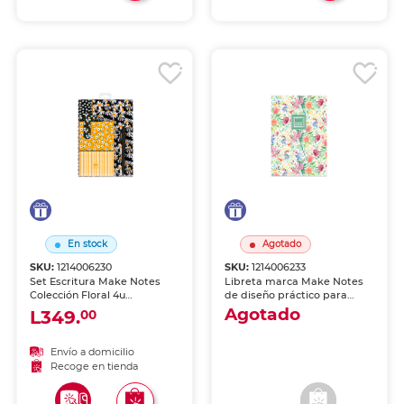
En stock
Agotado
SKU:
1214006230
SKU:
1214006233
Set Escritura Make Notes
Libreta marca Make Notes
Colección Floral 4u
de diseño práctico para
Contiene:2 Libretas, 1
llevar tus ideas a todas
Agotado
L349.
00
Boligrafo, 1 Separador
partes. Hojas de calidad
marca Make Notes.
para escribir, dibujar o
Producto de calidad para
planificar.
Envío a domicilio
Envío a domicilio
uso escolar, de oficina y
Recoge en tienda
Recoge en tienda
manualidades.