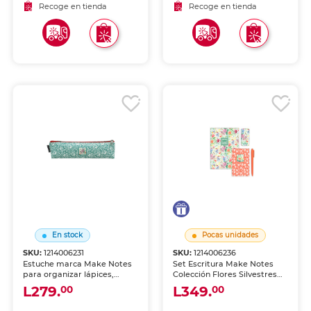
Recoge en tienda
Recoge en tienda
En stock
Pocas unidades
SKU:
1214006231
SKU:
1214006236
Estuche marca Make Notes
Set Escritura Make Notes
para organizar lápices,
Colección Flores Silvestres
bolígrafos y útiles. Cierre
4u Contiene:2 Libretas, 1
L279.
L349.
00
00
seguro y diseño práctico
Boligrafo, 1 Separador
para llevar tu material en
marca Make Notes.