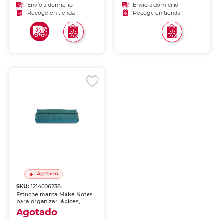
mochila o cartera.
Producto de calidad para
Envío a domicilio
Envío a domicilio
uso escolar, de oficina y
Recoge en tienda
Recoge en tienda
manualidades.
Agotado
SKU:
1214006238
Estuche marca Make Notes
para organizar lápices,
bolígrafos y útiles. Cierre
Agotado
seguro y diseño práctico