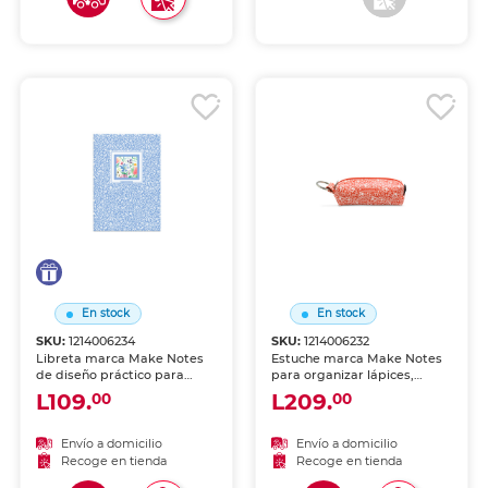
En stock
En stock
SKU:
1214006234
SKU:
1214006232
Libreta marca Make Notes
Estuche marca Make Notes
de diseño práctico para
para organizar lápices,
llevar tus ideas a todas
bolígrafos y útiles. Cierre
L109.
L209.
00
00
partes. Hojas de calidad
seguro y diseño práctico
para escribir, dibujar o
para llevar tu material en
planificar.
mochila o cartera.
Envío a domicilio
Envío a domicilio
Recoge en tienda
Recoge en tienda