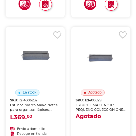
En stock
Agotado
SKU:
1214006252
SKU:
1214006251
Estuche marca Make Notes
ESTUCHE MAKE NOTES
para organizar lápices,
PEQUENO COLECCION ONE
bolígrafos y útiles. Cierre
COLOR GRIS
Agotado
L369.
00
seguro y diseño práctico
para llevar tu material en
mochila o cartera.
Envío a domicilio
Envío a domicilio
Recoge en tienda
Recoge en tienda