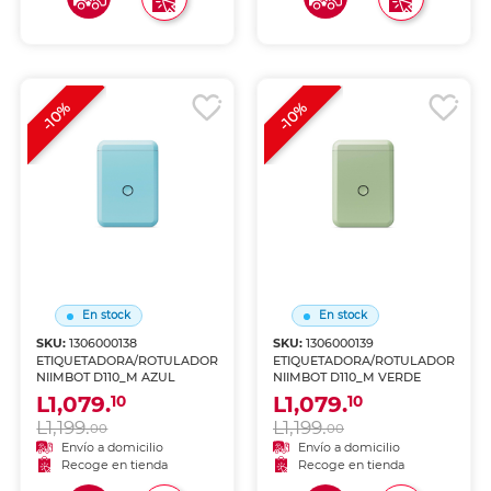
-10%
-10%
En stock
En stock
SKU:
1306000138
SKU:
1306000139
ETIQUETADORA/ROTULADORA
ETIQUETADORA/ROTULADORA
NIIMBOT D110_M AZUL
NIIMBOT D110_M VERDE
L1,079.
L1,079.
10
10
L1,199.
L1,199.
00
00
Envío a domicilio
Envío a domicilio
Recoge en tienda
Recoge en tienda