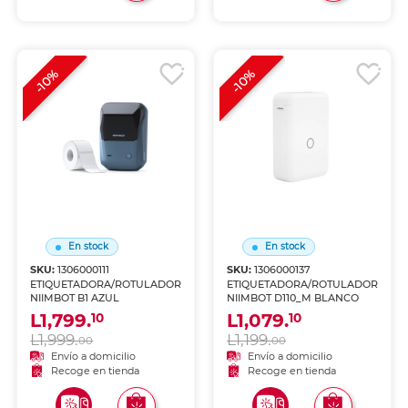
-10%
-10%
En stock
En stock
SKU:
1306000111
SKU:
1306000137
ETIQUETADORA/ROTULADORA
ETIQUETADORA/ROTULADORA
NIIMBOT B1 AZUL
NIIMBOT D110_M BLANCO
L1,799.
L1,079.
10
10
L1,999.
L1,199.
00
00
Envío a domicilio
Envío a domicilio
Recoge en tienda
Recoge en tienda