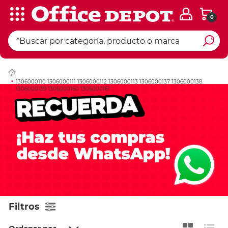
0
1306000110 1306000111 1306000112 1306000113 1306000137 1306000138
1306000139 1306000160 1306000161
Filtros