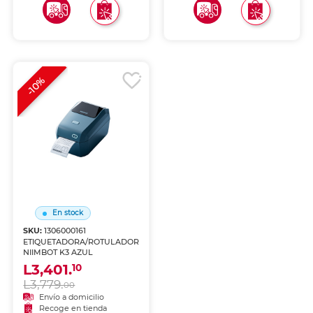
-10%
En stock
SKU:
1306000161
ETIQUETADORA/ROTULADORA
NIIMBOT K3 AZUL
L3,401.
10
L3,779.
00
Envío a domicilio
Recoge en tienda