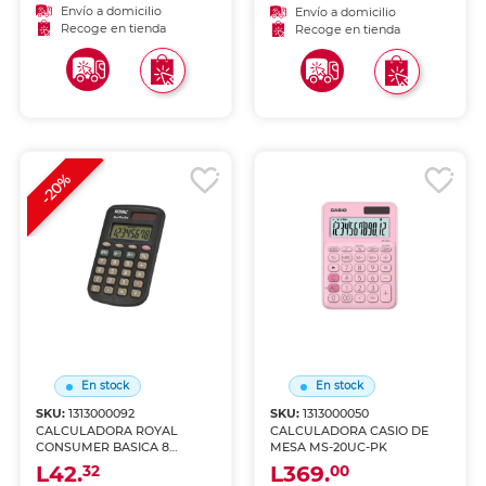
Envío a domicilio
Envío a domicilio
Recoge en tienda
Recoge en tienda
-20%
En stock
En stock
SKU:
1313000092
SKU:
1313000050
CALCULADORA ROYAL
CALCULADORA CASIO DE
CONSUMER BASICA 8
MESA MS-20UC-PK
DIGITOS C00222
L42.
L369.
32
00