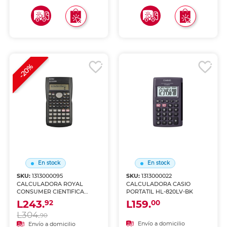
-20%
En stock
En stock
SKU:
1313000095
SKU:
1313000022
CALCULADORA ROYAL
CALCULADORA CASIO
CONSUMER CIENTIFICA
PORTATIL HL-820LV-BK
52102L-M
L243.
L159.
92
00
L304.
90
Envío a domicilio
Envío a domicilio