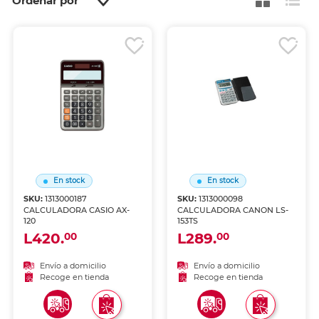
Ordenar por
En stock
En stock
SKU:
1313000187
SKU:
1313000098
CALCULADORA CASIO AX-
CALCULADORA CANON LS-
120
153TS
L420.
L289.
00
00
Envío a domicilio
Envío a domicilio
Recoge en tienda
Recoge en tienda