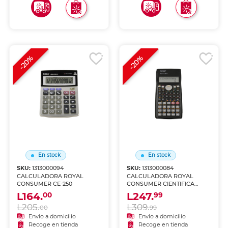
-20%
-20%
En stock
En stock
SKU:
1313000094
SKU:
1313000084
CALCULADORA ROYAL
CALCULADORA ROYAL
CONSUMER CE-250
CONSUMER CIENTIFICA
52103T-M
L164.
L247.
00
99
L205.
L309.
00
99
Envío a domicilio
Envío a domicilio
Recoge en tienda
Recoge en tienda