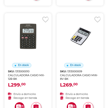
En stock
En stock
SKU:
1313000010
SKU:
1313000009
CALCULADORA CASIO MX-
CALCULADORA CASIO MW-
12B-BK
8V-BK
L299.
L269.
00
00
Envío a domicilio
Envío a domicilio
Recoge en tienda
Recoge en tienda