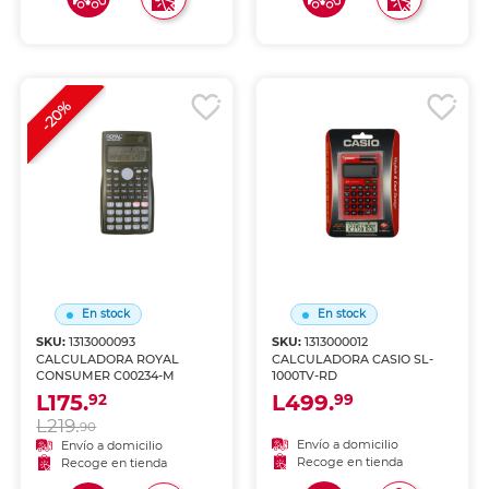
-20%
En stock
En stock
SKU:
1313000093
SKU:
1313000012
CALCULADORA ROYAL
CALCULADORA CASIO SL-
CONSUMER C00234-M
1000TV-RD
L175.
L499.
92
99
L219.
90
Envío a domicilio
Envío a domicilio
Recoge en tienda
Recoge en tienda