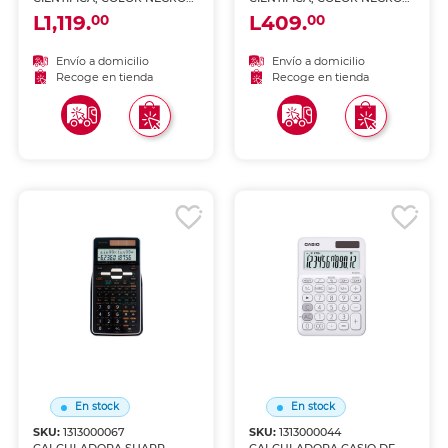
EL-W535TGBBL
EL-501X2BWH
L1,119.
L409.
00
00
Envío a domicilio
Envío a domicilio
Recoge en tienda
Recoge en tienda
En stock
En stock
SKU:
1313000067
SKU:
1313000044