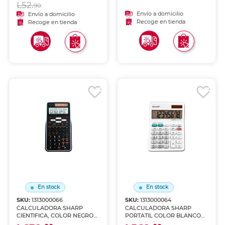
L52.
90
Envío a domicilio
Envío a domicilio
Recoge en tienda
Recoge en tienda
En stock
En stock
SKU:
1313000066
SKU:
1313000064
CALCULADORA SHARP
CALCULADORA SHARP
CIENTIFICA, COLOR NEGRO
PORTATIL COLOR BLANCO
EL-531TGBBW
EL-310WB