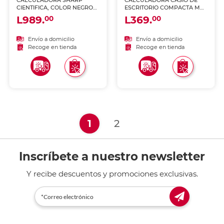
CALCULADORA SHARP
CALCULADORA CASIO DE
CIENTIFICA, COLOR NEGRO
ESCRITORIO COMPACTA MS-
EL-506TSBBW
20UC-WE
L989.
L369.
00
00
Envío a domicilio
Envío a domicilio
Recoge en tienda
Recoge en tienda
(current)
1
2
Inscríbete a nuestro newsletter
Y recibe descuentos y promociones exclusivas.