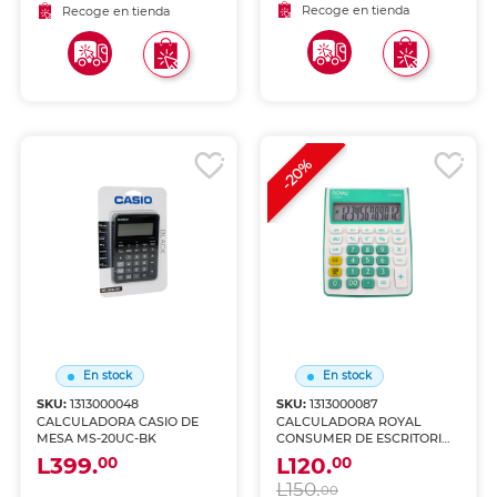
Recoge en tienda
Recoge en tienda
-20%
En stock
En stock
SKU:
1313000048
SKU:
1313000087
CALCULADORA CASIO DE
CALCULADORA ROYAL
MESA MS-20UC-BK
CONSUMER DE ESCRITORIO
52123Y-M
L399.
L120.
00
00
L150.
00