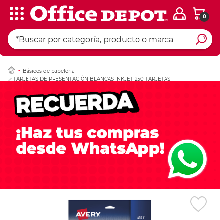
0
Ingresar Codigo Pos
Básicos de papeleria
TARJETAS DE PRESENTACIÓN BLANCAS INKJET 250 TARJETAS