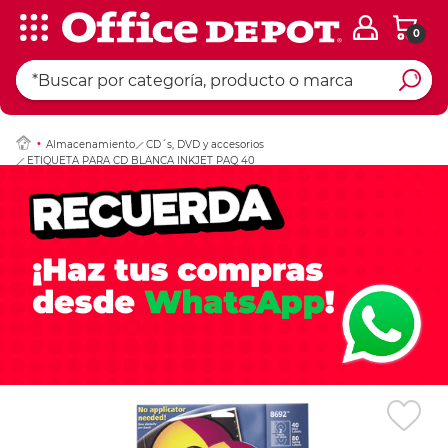
0
Ingresar Codigo Pos
Almacenamiento
CD´s, DVD y accesorios
ETIQUETA PARA CD BLANCA INKJET PAQ 40