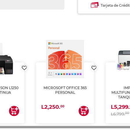
Tarjeta de Crédi
SON L1250
MICROSOFT OFFICE 365
IM
TINUA
PERSONAL
MULTIFUN
TANQU
(IMPRI
L2,250.
L5,299.
ES
00
00
L6,799.