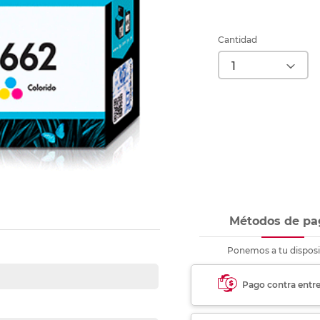
nkjet y láser
Ver más
Ver más
Ver más
Ver m
Ver m
Ver m
Ver m
para carpeta
Ver más
Cantidad
Métodos de pa
Ponemos a tu disposi
Pago contra entr