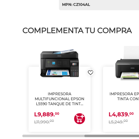
MPN: CZ104AL
COMPLEMENTA TU COMPRA
IMPRESORA
IMPRESORA EP
PSON
MULTIFUNCIONAL EPSON
TINTA CON
INTA
L5590 TANQUE DE TINTA
 Y
(IMPRIME, COPIA Y
L9,889.
L4,839.
ESCANEA)
00
00
00
00
L11,990.
L5,249.