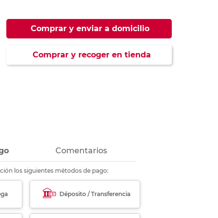
ás
ás
ás
ás
Comprar y enviar a domicilio
Comprar y recoger en tienda
go
Comentarios
ción los siguientes métodos de pago:
ega
Déposito / Transferencia