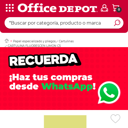
0
Ingresar Codigo Pos
Papel especializado y pliegos
Cartulinas
CARTULINA FLUORESCEN LIMON C5