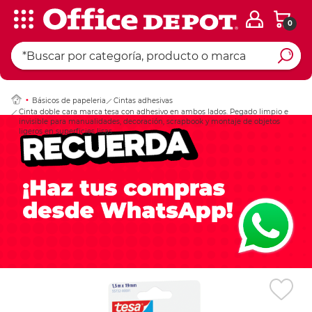
0
Ingresar Codigo Pos
Básicos de papeleria
Cintas adhesivas
Cinta doble cara marca tesa con adhesivo en ambos lados. Pegado limpio e
invisible para manualidades, decoración, scrapbook y montaje de objetos
ligeros en superficies lisas.