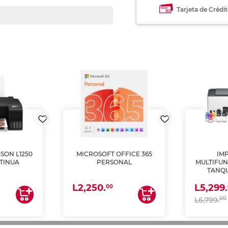
Tarjeta de Crédi
SON L1250
MICROSOFT OFFICE 365
IM
TINUA
PERSONAL
MULTIFUN
TANQU
(IMPRI
L2,250.
L5,299.
ES
00
00
L6,799.