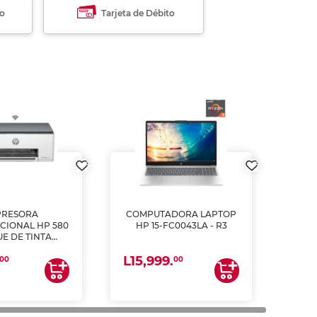
to
Tarjeta de Débito
PRESORA
COMPUTADORA LAPTOP
CIONAL HP 580
HP 15-FC0043LA - R3
E DE TINTA
ME, COPIA Y
L15,999.
CANEA)
00
00