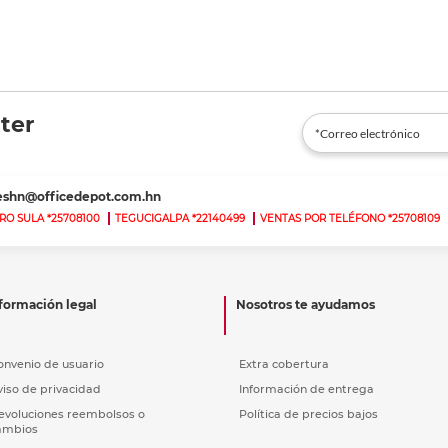
ter
teshn@officedepot.com.hn
RO SULA *25708100
TEGUCIGALPA *22140499
VENTAS POR TELÉFONO *25708109
formación legal
Nosotros te ayudamos
onvenio de usuario
Extra cobertura
viso de privacidad
Información de entrega
evoluciones reembolsos o
Política de precios bajos
ambios