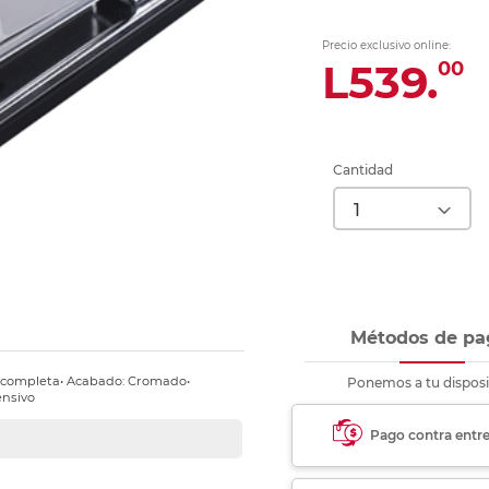
nkjet y láser
Ver más
Ver más
Ver más
Ver m
Ver m
Ver m
Ver m
para carpeta
Precio exclusivo online:
Ver más
L539.
00
Cantidad
Métodos de pa
ira completa• Acabado: Cromado•
Ponemos a tu disposi
ensivo
Pago contra entr