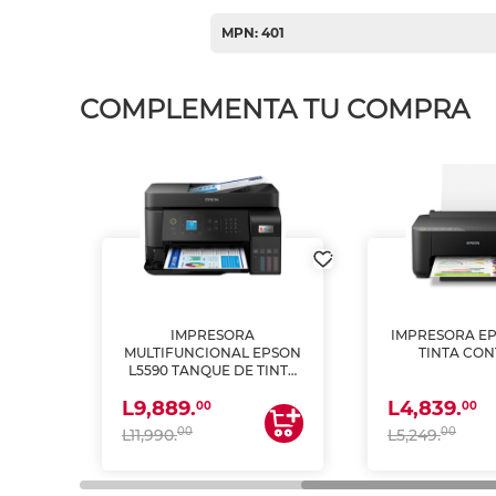
MPN: 401
COMPLEMENTA TU COMPRA
IMPRESORA
IMPRESORA EP
PSON
MULTIFUNCIONAL EPSON
TINTA CON
INTA
L5590 TANQUE DE TINTA
 Y
(IMPRIME, COPIA Y
L9,889.
L4,839.
ESCANEA)
00
00
00
00
L11,990.
L5,249.