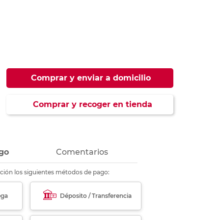
ás
ás
ás
ás
Comprar y enviar a domicilio
Comprar y recoger en tienda
go
Comentarios
ción los siguientes métodos de pago:
ega
Déposito / Transferencia