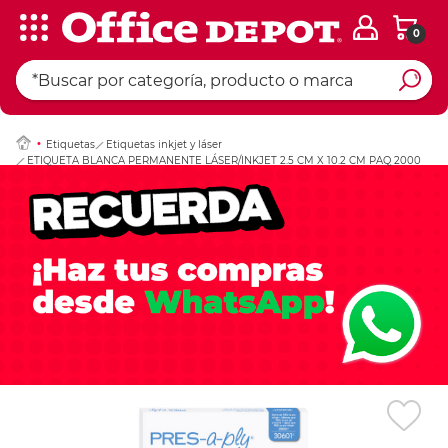
0
Ingresar Codigo Pos
Etiquetas
Etiquetas inkjet y láser
ETIQUETA BLANCA PERMANENTE LÁSER/INKJET 2.5 CM X 10.2 CM PAQ 2000