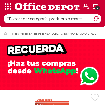
0
Ingresar Codigo Pos
Folders y sobres
Folders carta
FOLDER CARTA MANILA OD C/10 PZAS