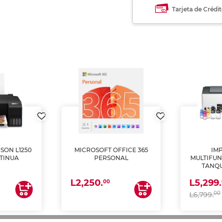
Tarjeta de Crédi
SON L1250
MICROSOFT OFFICE 365
IM
TINUA
PERSONAL
MULTIFUN
TANQU
(IMPRI
L2,250.
L5,299.
ES
00
00
L6,799.