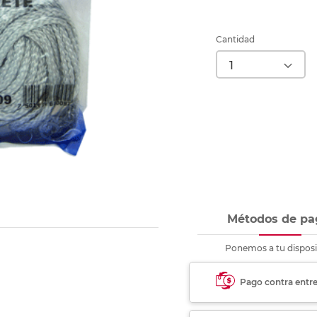
nkjet y láser
Ver más
Ver más
Ver más
Ver m
Ver m
Ver m
Ver m
para carpeta
Ver más
Cantidad
Métodos de pa
Ponemos a tu disposi
Pago contra entr