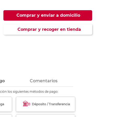
ás
ás
ás
ás
Comprar y enviar a domicilio
Comprar y recoger en tienda
go
Comentarios
ción los siguientes métodos de pago:
ega
Déposito / Transferencia