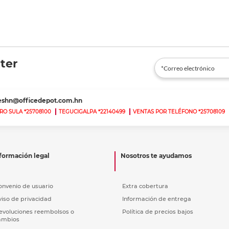
ter
teshn@officedepot.com.hn
RO SULA *25708100
TEGUCIGALPA *22140499
VENTAS POR TELÉFONO *25708109
formación legal
Nosotros te ayudamos
onvenio de usuario
Extra cobertura
viso de privacidad
Información de entrega
evoluciones reembolsos o
Política de precios bajos
ambios