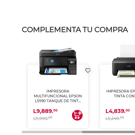
COMPLEMENTA TU COMPRA
IMPRESORA
IMPRESORA EP
PSON
MULTIFUNCIONAL EPSON
TINTA CON
INTA
L5590 TANQUE DE TINTA
 Y
(IMPRIME, COPIA Y
L9,889.
L4,839.
ESCANEA)
00
00
00
00
L11,990.
L5,249.