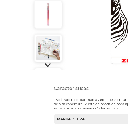
Etiquetas i
Refuerzos 
Características
• Bolígrafo rollerball marca Zebra de escritura
de alta cobertura• Punta de precisión para ap
estudio y uso profesional• Color(es): rojo
MARCA: ZEBRA