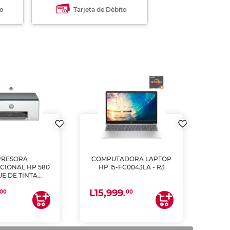
to
Tarjeta de Débito
PRESORA
COMPUTADORA LAPTOP
CIONAL HP 580
HP 15-FC0043LA - R3
E DE TINTA
ME, COPIA Y
L15,999.
CANEA)
00
00