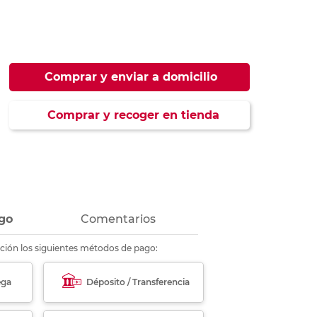
ás
ás
ás
ás
Comprar y enviar a domicilio
Comprar y recoger en tienda
go
Comentarios
ción los siguientes métodos de pago:
ega
Déposito / Transferencia