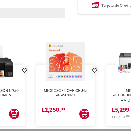
Tarjeta de Crédi
SON L1250
MICROSOFT OFFICE 365
IM
TINUA
PERSONAL
MULTIFUN
TANQU
(IMPRI
L2,250.
L5,299.
ES
00
00
L6,799.