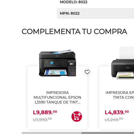
MODELO: 8022
MPN: 8022
COMPLEMENTA TU COMPRA
IMPRESORA
IMPRESORA EP
PSON
MULTIFUNCIONAL EPSON
TINTA CON
INTA
L5590 TANQUE DE TINTA
 Y
(IMPRIME, COPIA Y
L9,889.
L4,839.
ESCANEA)
00
00
00
00
L11,990.
L5,249.