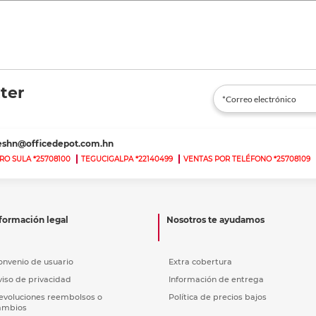
ter
teshn@officedepot.com.hn
RO SULA *25708100
TEGUCIGALPA *22140499
VENTAS POR TELÉFONO *25708109
formación legal
Nosotros te ayudamos
onvenio de usuario
Extra cobertura
viso de privacidad
Información de entrega
evoluciones reembolsos o
Política de precios bajos
ambios