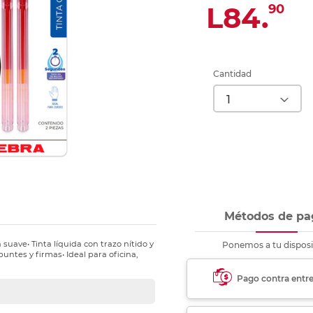
nkjet y láser
L84.
90
Ver más
Ver más
Ver más
Ver m
Ver m
Ver m
Ver m
para carpeta
Ver más
Cantidad
Métodos de pa
 suave• Tinta líquida con trazo nítido y
Ponemos a tu disposi
untes y firmas• Ideal para oficina,
Pago contra entr