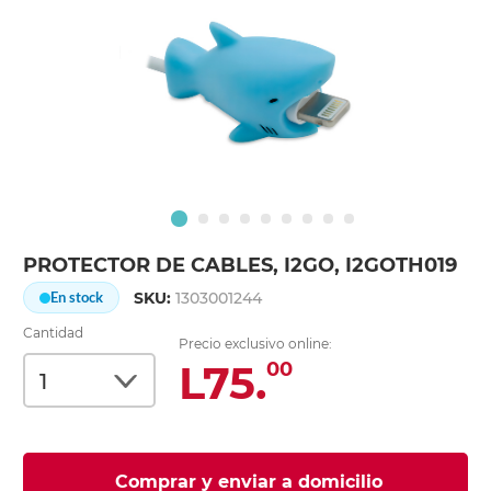
PROTECTOR DE CABLES, I2GO, I2GOTH019
SKU:
1303001244
En stock
Cantidad
Precio exclusivo online:
L75.
00
Comprar y enviar a domicilio