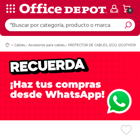
0
Ingresar Codigo Pos
Cables
Accesorios para cables
PROTECTOR DE CABLES, I2GO, I2GOTH019