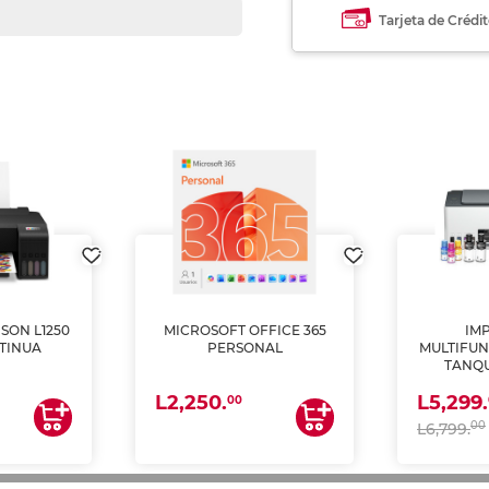
Tarjeta de Crédi
SON L1250
MICROSOFT OFFICE 365
IM
TINUA
PERSONAL
MULTIFUN
TANQU
(IMPRI
L2,250.
L5,299.
ES
00
00
L6,799.