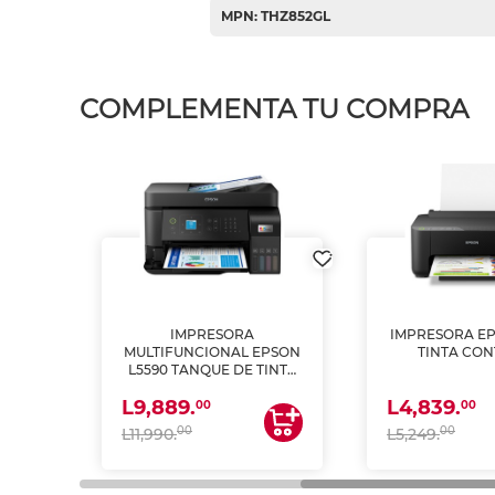
MPN: THZ852GL
COMPLEMENTA TU COMPRA
IMPRESORA
IMPRESORA EP
PSON
MULTIFUNCIONAL EPSON
TINTA CON
INTA
L5590 TANQUE DE TINTA
 Y
(IMPRIME, COPIA Y
L9,889.
L4,839.
ESCANEA)
00
00
00
00
L11,990.
L5,249.