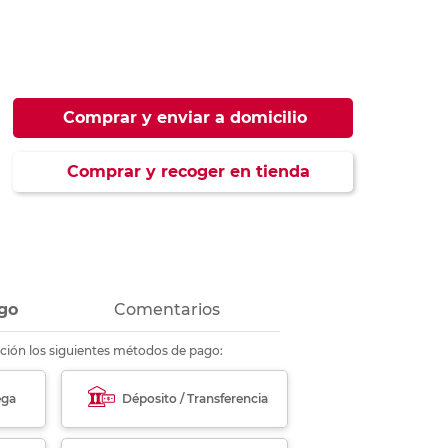
ás
ás
ás
ás
Comprar y enviar a domicilio
Comprar y recoger en tienda
go
Comentarios
ción los siguientes métodos de pago:
ega
Déposito / Transferencia