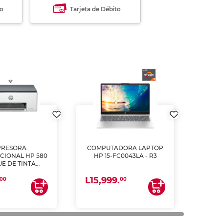
to
Tarjeta de Débito
PRESORA
COMPUTADORA LAPTOP
CIONAL HP 580
HP 15-FC0043LA - R3
E DE TINTA
ME, COPIA Y
L15,999.
CANEA)
00
00