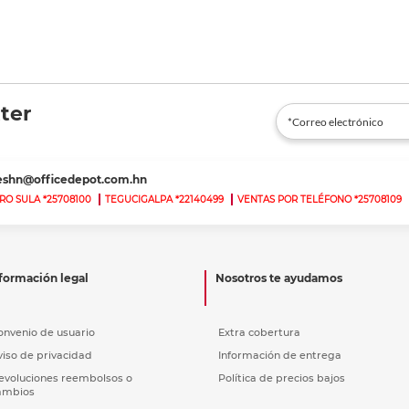
ter
teshn@officedepot.com.hn
RO SULA *25708100
TEGUCIGALPA *22140499
VENTAS POR TELÉFONO *25708109
formación legal
Nosotros te ayudamos
onvenio de usuario
Extra cobertura
viso de privacidad
Información de entrega
evoluciones reembolsos o
Política de precios bajos
ambios