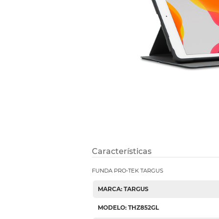
Etiquetas i
Refuerzos 
Características
FUNDA PRO-TEK TARGUS
MARCA: TARGUS
MODELO: THZ852GL