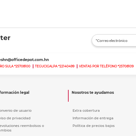
ter
teshn@officedepot.com.hn
RO SULA *25708100
TEGUCIGALPA *22140499
VENTAS POR TELÉFONO *25708109
formación legal
Nosotros te ayudamos
onvenio de usuario
Extra cobertura
viso de privacidad
Información de entrega
evoluciones reembolsos o
Política de precios bajos
ambios