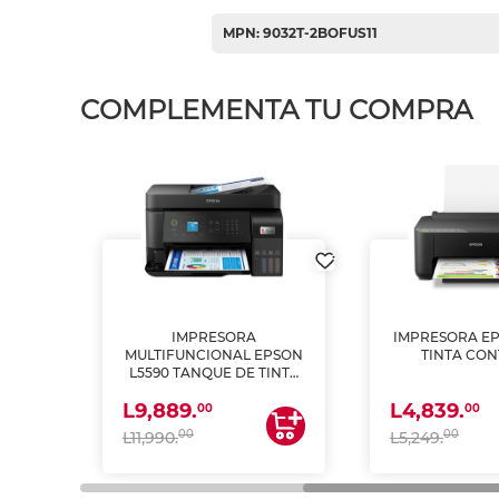
MPN: 9032T-2BOFUS11
COMPLEMENTA TU COMPRA
IMPRESORA
IMPRESORA EP
PSON
MULTIFUNCIONAL EPSON
TINTA CON
INTA
L5590 TANQUE DE TINTA
 Y
(IMPRIME, COPIA Y
L9,889.
L4,839.
ESCANEA)
00
00
00
00
L11,990.
L5,249.