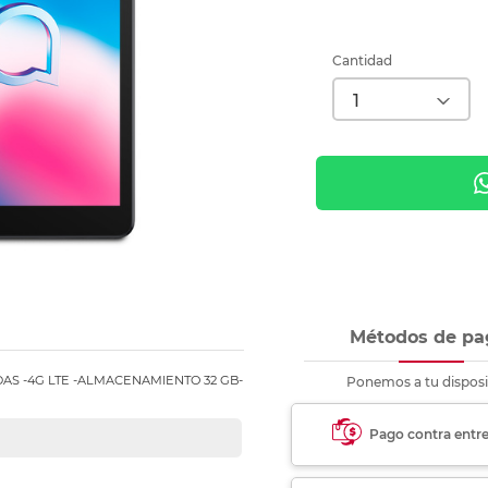
nkjet y láser
Ver más
Ver más
Ver más
Ver m
Ver m
Ver m
Ver m
para carpeta
Ver más
Cantidad
Métodos de pa
DAS -4G LTE -ALMACENAMIENTO 32 GB-
Ponemos a tu disposi
Pago contra entr