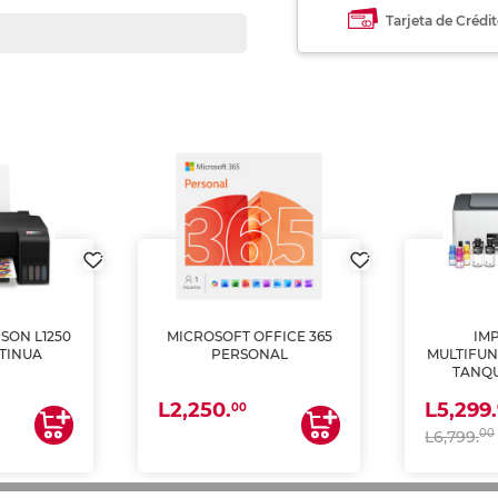
Tarjeta de Crédi
SON L1250
MICROSOFT OFFICE 365
IM
TINUA
PERSONAL
MULTIFUN
TANQU
(IMPRI
L2,250.
L5,299.
ES
00
00
L6,799.