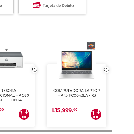
to
Tarjeta de Débito
PRESORA
COMPUTADORA LAPTOP
CIONAL HP 580
HP 15-FC0043LA - R3
E DE TINTA
ME, COPIA Y
L15,999.
CANEA)
00
00