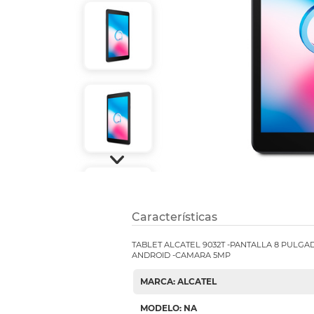
Etiquetas i
Refuerzos 
Características
TABLET ALCATEL 9032T -PANTALLA 8 PULGA
ANDROID -CAMARA 5MP
MARCA: ALCATEL
MODELO: NA