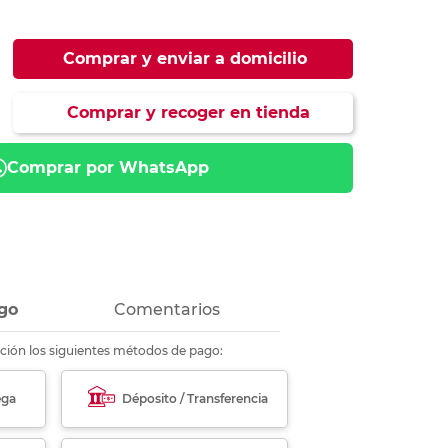
ás
ás
ás
ás
Comprar y enviar a domicilio
Comprar y recoger en tienda
Comprar por WhatsApp
go
Comentarios
ción los siguientes métodos de pago:
ega
Déposito / Transferencia