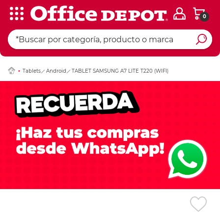
0
Ingresar Codigo Pos
Tablets
Android
TABLET SAMSUNG A7 LITE T220 (WIFI)