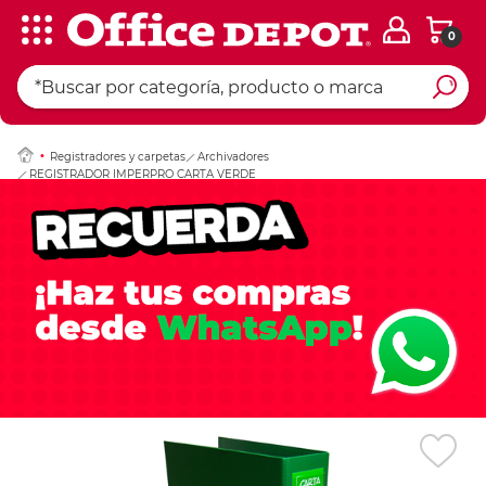
0
Ingresar Codigo Pos
Registradores y carpetas
Archivadores
REGISTRADOR IMPERPRO CARTA VERDE