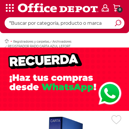
0
Ingresar Codigo Pos
Registradores y carpetas
Archivadores
REGISTRADOR RADO CARTA AZUL LEFORT