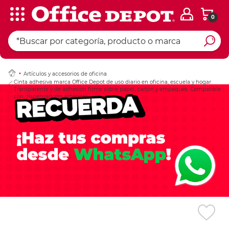
0
Ingresar Codigo Pos
Artículos y accesorios de oficina
Cinta adhesiva marca Office Depot de uso diario en oficina, escuela y hogar.
Transparente y de adhesión firme sobre papel, cartón y empaques. Compatible
con dispensadores estándar.