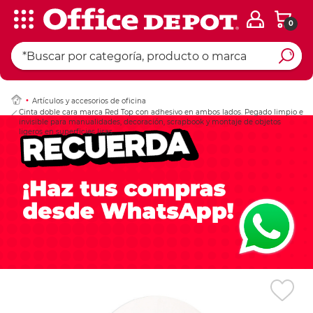
0
Ingresar Codigo Pos
Artículos y accesorios de oficina
Cinta doble cara marca Red Top con adhesivo en ambos lados. Pegado limpio e
invisible para manualidades, decoración, scrapbook y montaje de objetos
ligeros en superficies lisas.