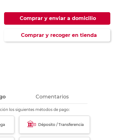
ás
ás
ás
ás
Comprar y enviar a domicilio
Comprar y recoger en tienda
go
Comentarios
ción los siguientes métodos de pago:
ega
Déposito / Transferencia