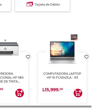
to
Tarjeta de Débito
PRESORA
COMPUTADORA LAPTOP
CIONAL HP 580
HP 15-FC0043LA - R3
E DE TINTA
ME, COPIA Y
L15,999.
CANEA)
00
00