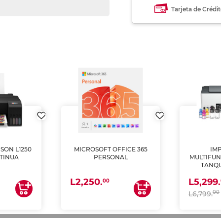
Tarjeta de Crédi
SON L1250
MICROSOFT OFFICE 365
IM
TINUA
PERSONAL
MULTIFUN
TANQU
(IMPRI
L2,250.
L5,299.
ES
00
00
L6,799.