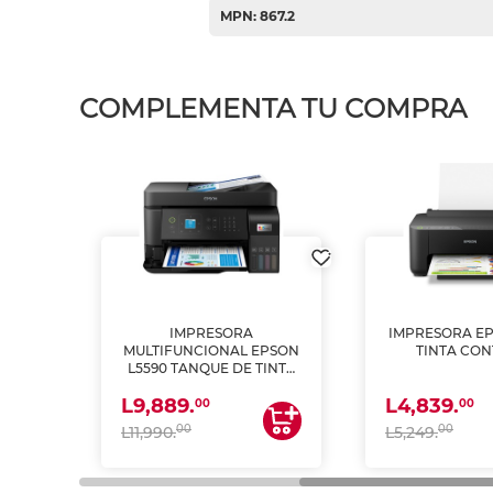
MPN: 867.2
COMPLEMENTA TU COMPRA
IMPRESORA
IMPRESORA EP
PSON
MULTIFUNCIONAL EPSON
TINTA CON
INTA
L5590 TANQUE DE TINTA
 Y
(IMPRIME, COPIA Y
L9,889.
L4,839.
ESCANEA)
00
00
00
00
L11,990.
L5,249.