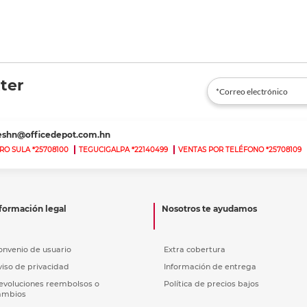
ter
teshn@officedepot.com.hn
RO SULA *25708100
TEGUCIGALPA *22140499
VENTAS POR TELÉFONO *25708109
formación legal
Nosotros te ayudamos
onvenio de usuario
Extra cobertura
viso de privacidad
Información de entrega
evoluciones reembolsos o
Política de precios bajos
ambios