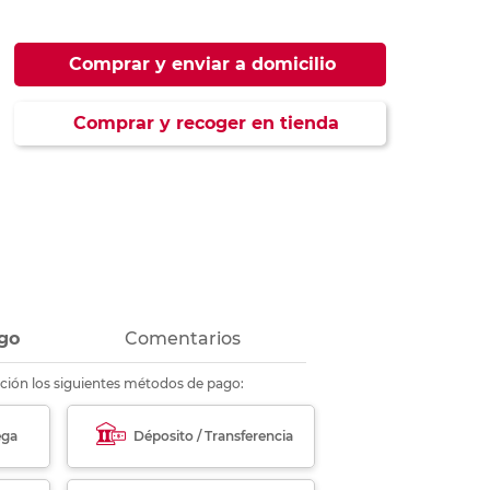
ás
ás
ás
ás
Comprar y enviar a domicilio
Comprar y recoger en tienda
go
Comentarios
ción los siguientes métodos de pago:
ega
Déposito / Transferencia