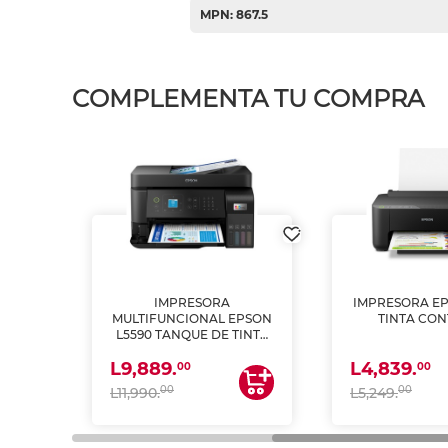
MPN: 867.5
COMPLEMENTA TU COMPRA
IMPRESORA
IMPRESORA EP
PSON
MULTIFUNCIONAL EPSON
TINTA CON
INTA
L5590 TANQUE DE TINTA
 Y
(IMPRIME, COPIA Y
L9,889.
L4,839.
ESCANEA)
00
00
00
00
L11,990.
L5,249.