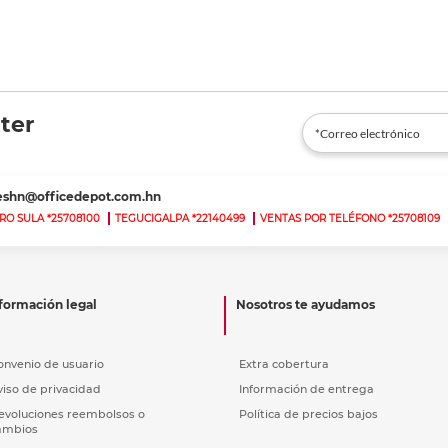
ter
teshn@officedepot.com.hn
RO SULA *25708100
TEGUCIGALPA *22140499
VENTAS POR TELÉFONO *25708109
formación legal
Nosotros te ayudamos
onvenio de usuario
Extra cobertura
viso de privacidad
Información de entrega
evoluciones reembolsos o
Política de precios bajos
ambios