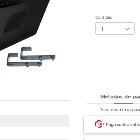
nkjet y láser
Ver más
Ver más
Ver más
Ver m
Ver m
Ver m
Ver m
para carpeta
Ver más
Cantidad
Métodos de pa
Ponemos a tu disposi
Pago contra entr