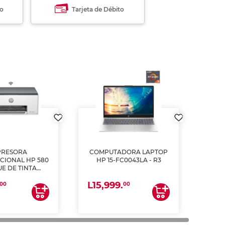
to
Tarjeta de Débito
PRESORA
COMPUTADORA LAPTOP
CIONAL HP 580
HP 15-FC0043LA - R3
E DE TINTA
ME, COPIA Y
L15,999.
CANEA)
00
00