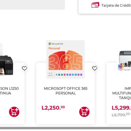
Tarjeta de Crédi
SON L1250
MICROSOFT OFFICE 365
IM
TINUA
PERSONAL
MULTIFUN
TANQU
(IMPRI
L2,250.
L5,299.
ES
00
00
L6,799.