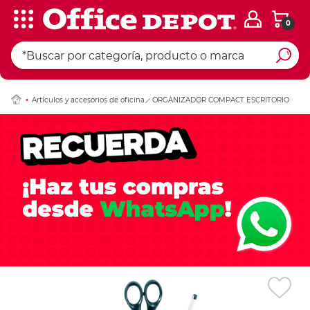
0
Ingresar Codigo Pos
Artículos y accesorios de oficina
ORGANIZADOR COMPACT ESCRITORIO