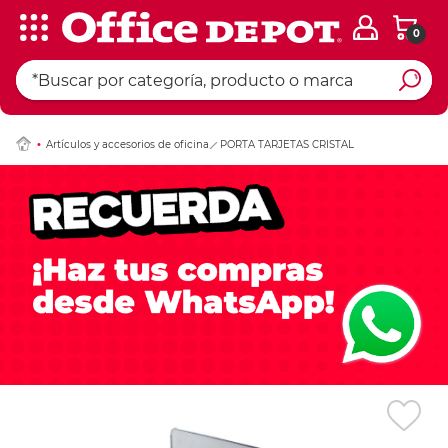
0
Ingresar Codigo Pos
Artículos y accesorios de oficina
PORTA TARJETAS CRISTAL