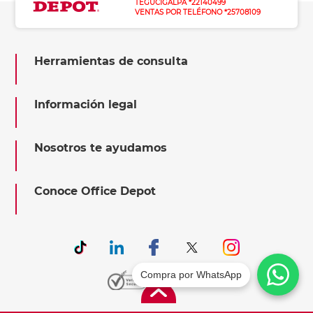
TEGUCIGALPA *22140499
VENTAS POR TELÉFONO *25708109
Herramientas de consulta
Información legal
Nosotros te ayudamos
Conoce Office Depot
Compra por WhatsApp