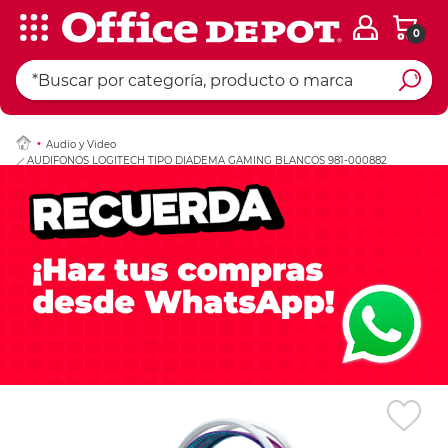
0
Ingresar Codigo Pos
Audio y Video
AUDIFONOS LOGITECH TIPO DIADEMA GAMING BLANCOS 981-000882