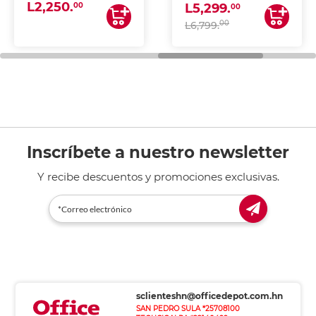
L2,250.
ESCANEA)
00
L5,299.
00
00
L6,799.
Inscríbete a nuestro newsletter
Y recibe descuentos y promociones exclusivas.
sclienteshn@officedepot.com.hn
SAN PEDRO SULA *25708100