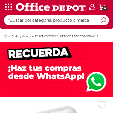
0
Ingresar Codigo Pos
Audio y Video
AUDIFONOS TOZO BLUETOOTH TWS TOZOT10WHT