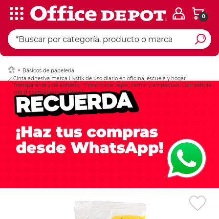
0
Ingresar Codigo Pos
Básicos de papeleria
Cinta adhesiva marca Hystik de uso diario en oficina, escuela y hogar.
Transparente y de adhesión firme sobre papel, cartón y empaques. Compatible
con dispensadores estándar.