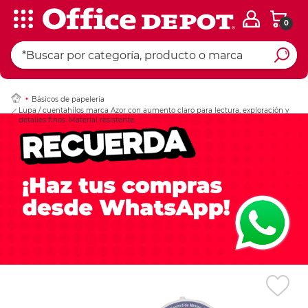
0
Ingresar Codigo Pos
Básicos de papeleria
Lupa / cuentahílos marca Azor con aumento claro para lectura, exploración y
detalles finos. Material resistente.