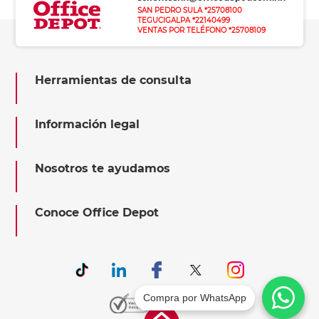
SAN PEDRO SULA *25708100
TEGUCIGALPA *22140499
VENTAS POR TELÉFONO *25708109
Herramientas de consulta
Información legal
Nosotros te ayudamos
Conoce Office Depot
Compra por WhatsApp