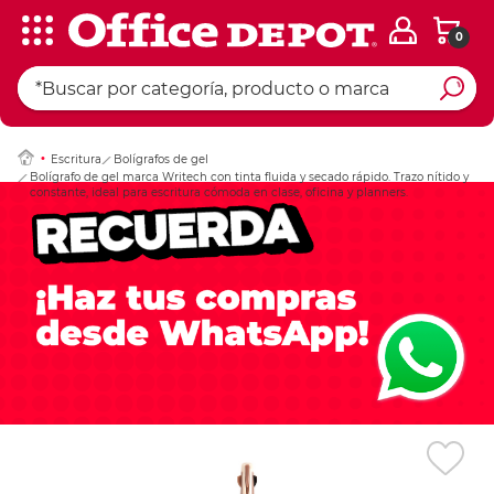
0
Ingresar Codigo Pos
Escritura
Bolígrafos de gel
Bolígrafo de gel marca Writech con tinta fluida y secado rápido. Trazo nítido y
constante, ideal para escritura cómoda en clase, oficina y planners.