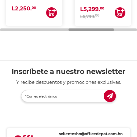
(IMPRIME, COPIA Y
L2,250.
ESCANEA)
00
L5,299.
00
00
L6,799.
Inscríbete a nuestro newsletter
Y recibe descuentos y promociones exclusivas.
sclienteshn@officedepot.com.hn