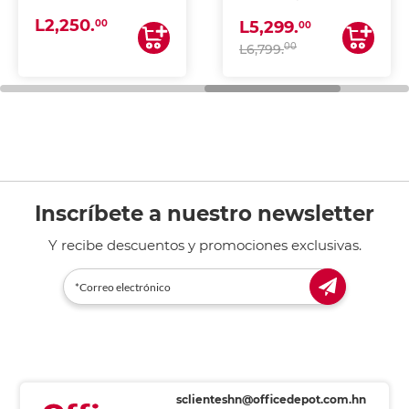
(IMPRIME, COPIA Y
L2,250.
ESCANEA)
00
L5,299.
00
00
L6,799.
Inscríbete a nuestro newsletter
Y recibe descuentos y promociones exclusivas.
sclienteshn@officedepot.com.hn