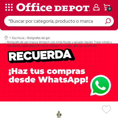
0
Ingresar Codigo Pos
Escritura
Bolígrafos de gel
Bolígrafo de gel marca Writech con tinta fluida y secado rápido. Trazo nítido y
constante, ideal para escritura cómoda en clase, oficina y planners.