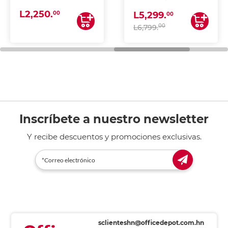
(IMPRIME, COPIA Y
L2,250.
ESCANEA)
00
L5,299.
00
00
L6,799.
Inscríbete a nuestro newsletter
Y recibe descuentos y promociones exclusivas.
sclienteshn@officedepot.com.hn