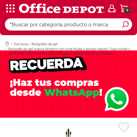
0
Ingresar Codigo Pos
Escritura
Bolígrafos de gel
Bolígrafo de gel marca Writech con tinta fluida y secado rápido. Trazo nítido y
constante, ideal para escritura cómoda en clase, oficina y planners.