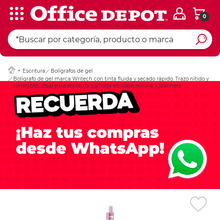
0
Ingresar Codigo Pos
Escritura
Bolígrafos de gel
Bolígrafo de gel marca Writech con tinta fluida y secado rápido. Trazo nítido y
constante, ideal para escritura cómoda en clase, oficina y planners.