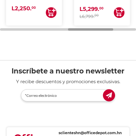
(IMPRIME, COPIA Y
L2,250.
ESCANEA)
00
L5,299.
00
00
L6,799.
Inscríbete a nuestro newsletter
Y recibe descuentos y promociones exclusivas.
sclienteshn@officedepot.com.hn