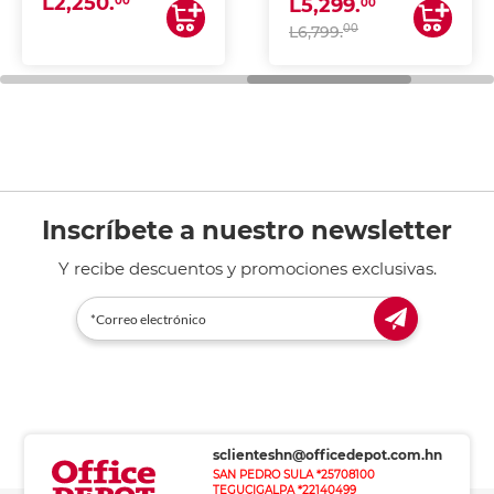
L2,250.
ESCANEA)
00
L5,299.
00
00
L6,799.
Inscríbete a nuestro newsletter
Y recibe descuentos y promociones exclusivas.
sclienteshn@officedepot.com.hn
SAN PEDRO SULA *25708100
TEGUCIGALPA *22140499