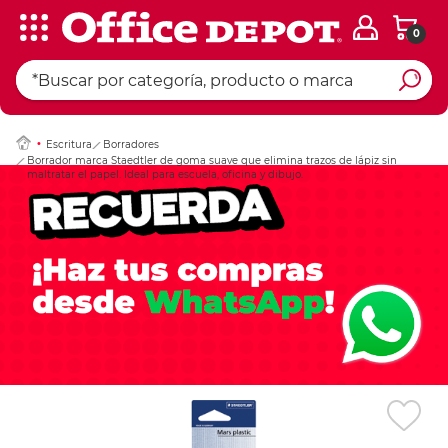
0
Ingresar Codigo Pos
Escritura
Borradores
Borrador marca Staedtler de goma suave que elimina trazos de lápiz sin
maltratar el papel. Ideal para escuela, oficina y dibujo.