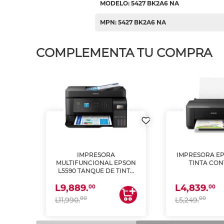
MODELO: 5427 BK2A6 NA
MPN: 5427 BK2A6 NA
COMPLEMENTA TU COMPRA
IMPRESORA
IMPRESORA EP
PSON
MULTIFUNCIONAL EPSON
TINTA CON
INTA
L5590 TANQUE DE TINTA
 Y
(IMPRIME, COPIA Y
L9,889.
L4,839.
ESCANEA)
00
00
00
00
L11,990.
L5,249.