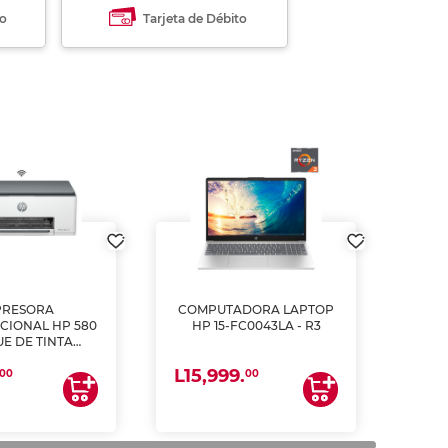
to
Tarjeta de Débito
PRESORA
COMPUTADORA LAPTOP
CIONAL HP 580
HP 15-FC0043LA - R3
E DE TINTA
ME, COPIA Y
L15,999.
CANEA)
00
00