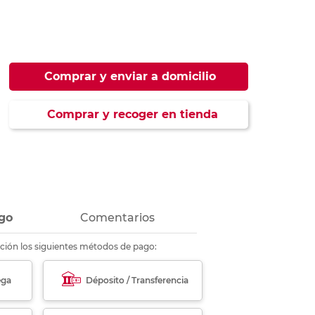
ás
ás
ás
ás
Comprar y enviar a domicilio
Comprar y recoger en tienda
go
Comentarios
ción los siguientes métodos de pago:
ega
Déposito / Transferencia