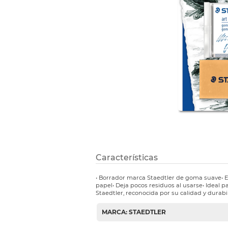
Etiquetas i
Refuerzos 
Características
• Borrador marca Staedtler de goma suave• El
papel• Deja pocos residuos al usarse• Ideal pa
Staedtler, reconocida por su calidad y durabi
MARCA: STAEDTLER