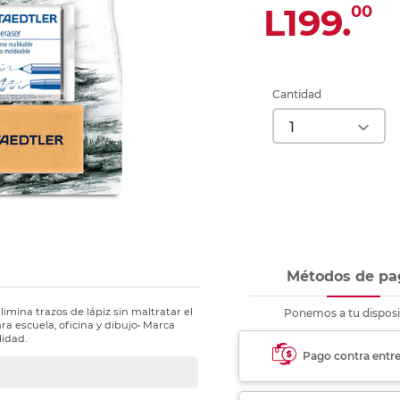
nkjet y láser
L199.
00
Ver más
Ver más
Ver más
Ver m
Ver m
Ver m
Ver m
para carpeta
Ver más
Cantidad
Métodos de pa
imina trazos de lápiz sin maltratar el
Ponemos a tu disposi
ra escuela, oficina y dibujo• Marca
lidad.
Pago contra entr