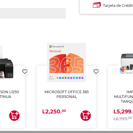
Tarjeta de Crédi
SON L1250
MICROSOFT OFFICE 365
IM
TINUA
PERSONAL
MULTIFUN
TANQU
(IMPRI
L2,250.
L5,299.
ES
00
00
L6,799.