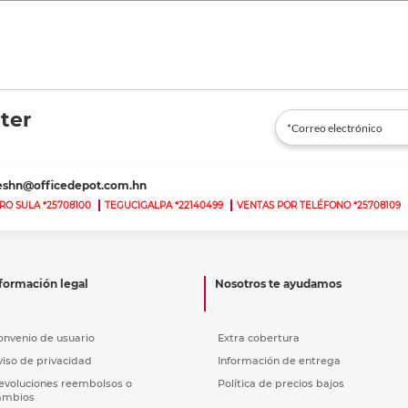
ter
teshn@officedepot.com.hn
RO SULA *25708100
TEGUCIGALPA *22140499
VENTAS POR TELÉFONO *25708109
formación legal
Nosotros te ayudamos
onvenio de usuario
Extra cobertura
viso de privacidad
Información de entrega
evoluciones reembolsos o
Política de precios bajos
ambios