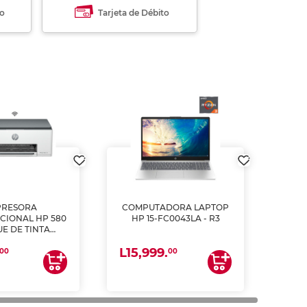
to
Tarjeta de Débito
PRESORA
COMPUTADORA LAPTOP
CIONAL HP 580
HP 15-FC0043LA - R3
E DE TINTA
ME, COPIA Y
L15,999.
CANEA)
00
00