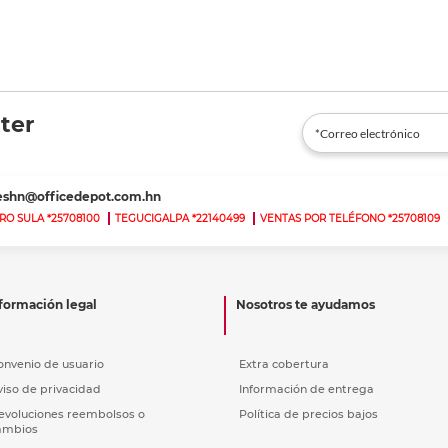
ter
teshn@officedepot.com.hn
RO SULA *25708100
TEGUCIGALPA *22140499
VENTAS POR TELÉFONO *25708109
formación legal
Nosotros te ayudamos
onvenio de usuario
Extra cobertura
viso de privacidad
Información de entrega
evoluciones reembolsos o
Política de precios bajos
ambios