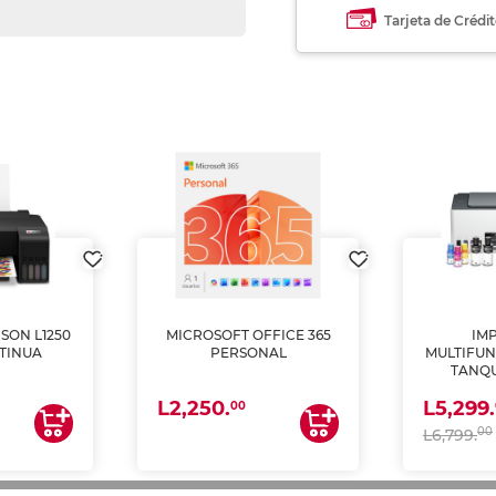
Tarjeta de Crédi
SON L1250
MICROSOFT OFFICE 365
IM
TINUA
PERSONAL
MULTIFUN
TANQU
(IMPRI
L2,250.
L5,299.
ES
00
00
L6,799.