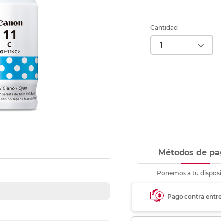
nkjet y láser
Ver más
Ver más
Ver más
Ver m
Ver m
Ver m
Ver m
para carpeta
Ver más
Cantidad
Métodos de pa
Ponemos a tu disposi
Pago contra entr