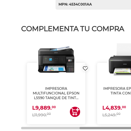
MPN: 4534C001AA
COMPLEMENTA TU COMPRA
IMPRESORA
IMPRESORA EP
PSON
MULTIFUNCIONAL EPSON
TINTA CON
INTA
L5590 TANQUE DE TINTA
 Y
(IMPRIME, COPIA Y
L9,889.
L4,839.
ESCANEA)
00
00
00
00
L11,990.
L5,249.