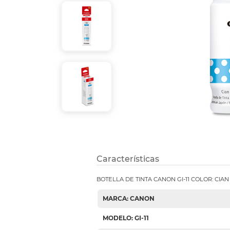
Etiquetas i
Refuerzos 
Características
BOTELLA DE TINTA CANON GI-11 COLOR: CIAN
MARCA: CANON
MODELO: GI-11