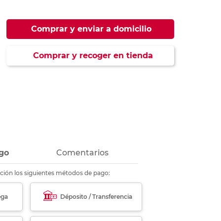
ás
ás
ás
ás
Comprar y enviar a domicilio
Comprar y recoger en tienda
go
Comentarios
ción los siguientes métodos de pago:
ega
Déposito / Transferencia