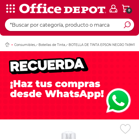
0
Ingresar Codigo Pos
Consumibles
Botellas de Tinta
BOTELLA DE TINTA EPSON NEGRO T49M1