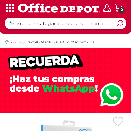
0
Ingresar Codigo Pos
Cables
CARGADOR AON INALAMBRICO AO-WC-2001