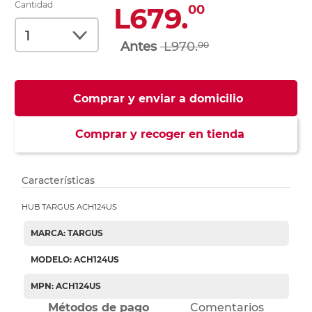
Cantidad
L679.
00
L970.
00
Comprar y enviar a domicilio
Comprar y recoger en tienda
Características
HUB TARGUS ACH124US
MARCA: TARGUS
MODELO: ACH124US
MPN: ACH124US
Métodos de pago
Comentarios