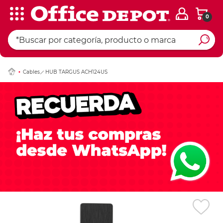
0
Ingresar Codigo Pos
Cables
HUB TARGUS ACH124US