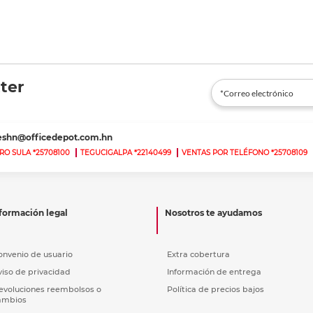
ter
teshn@officedepot.com.hn
RO SULA *25708100
TEGUCIGALPA *22140499
VENTAS POR TELÉFONO *25708109
formación legal
Nosotros te ayudamos
onvenio de usuario
Extra cobertura
viso de privacidad
Información de entrega
evoluciones reembolsos o
Política de precios bajos
ambios