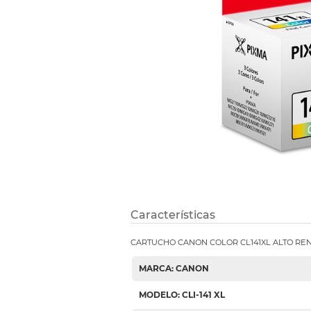
Etiquetas i
Refuerzos 
Características
CARTUCHO CANON COLOR CL141XL ALTO RE
MARCA: CANON
MODELO: CLI-141 XL