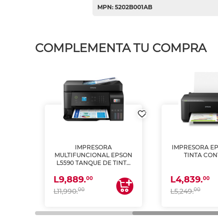
MPN: 5202B001AB
COMPLEMENTA TU COMPRA
IMPRESORA
IMPRESORA EP
PSON
MULTIFUNCIONAL EPSON
TINTA CON
INTA
L5590 TANQUE DE TINTA
 Y
(IMPRIME, COPIA Y
L9,889.
L4,839.
ESCANEA)
00
00
00
00
L11,990.
L5,249.