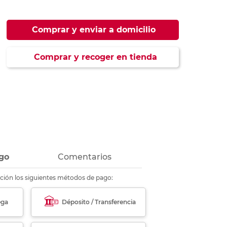
ás
ás
ás
ás
Comprar y enviar a domicilio
Comprar y recoger en tienda
go
Comentarios
ción los siguientes métodos de pago:
ega
Déposito / Transferencia