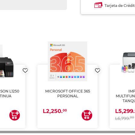
Tarjeta de Crédi
SON L1250
MICROSOFT OFFICE 365
IM
TINUA
PERSONAL
MULTIFUN
TANQU
(IMPRI
L2,250.
L5,299.
ES
00
00
L6,799.