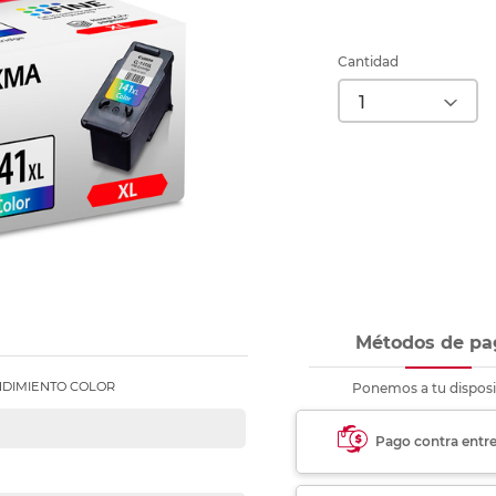
nkjet y láser
Ver más
Ver más
Ver más
Ver m
Ver m
Ver m
Ver m
para carpeta
Ver más
Cantidad
Métodos de pa
NDIMIENTO COLOR
Ponemos a tu disposi
Pago contra entr