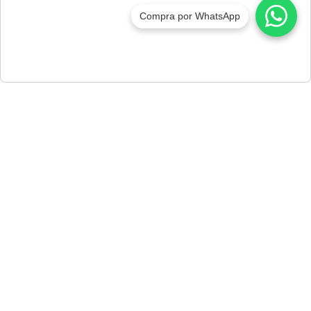
Compra por WhatsApp
Inscríbete a nuestro newsletter
Y recibe descuentos y promociones exclusivas.
sclienteshn@officedepot.com.hn
SAN PEDRO SULA *25708100
TEGUCIGALPA *22140499
VENTAS POR TELÉFONO *25708109