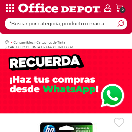
0
Ingresar Codigo Pos
Consumibles
Cartuchos de Tinta
CARTUCHO DE TINTA HP 664 XL TRICOLOR