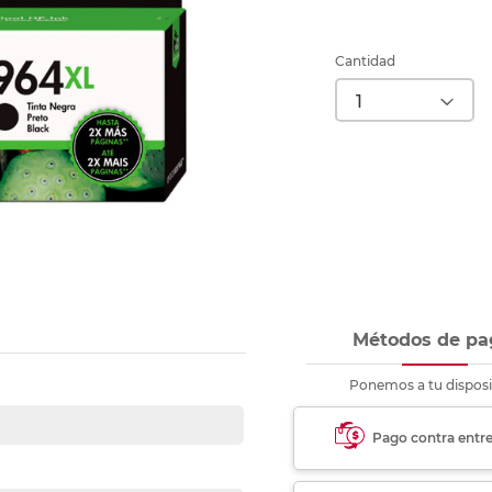
nkjet y láser
Ver más
Ver más
Ver más
Ver m
Ver m
Ver m
Ver m
para carpeta
Ver más
Cantidad
Métodos de pa
Ponemos a tu disposi
Pago contra entr