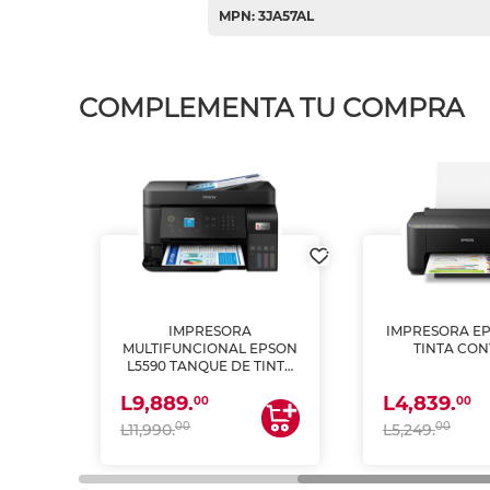
MPN: 3JA57AL
COMPLEMENTA TU COMPRA
IMPRESORA
IMPRESORA EP
PSON
MULTIFUNCIONAL EPSON
TINTA CON
INTA
L5590 TANQUE DE TINTA
 Y
(IMPRIME, COPIA Y
L9,889.
L4,839.
ESCANEA)
00
00
00
00
L11,990.
L5,249.