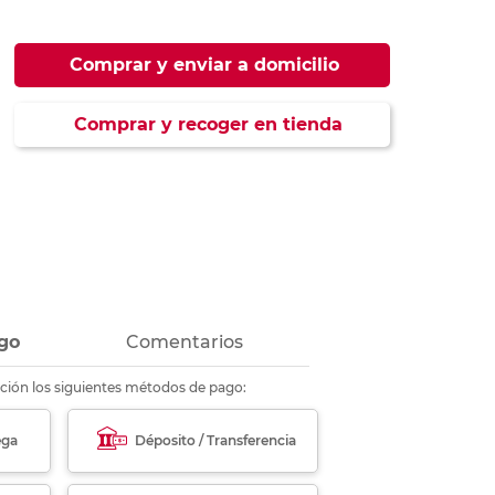
ás
ás
ás
ás
Comprar y enviar a domicilio
Comprar y recoger en tienda
go
Comentarios
ción los siguientes métodos de pago:
ega
Déposito / Transferencia