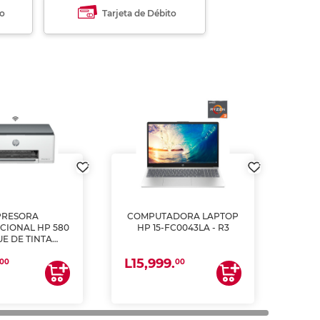
to
Tarjeta de Débito
PRESORA
COMPUTADORA LAPTOP
CIONAL HP 580
HP 15-FC0043LA - R3
E DE TINTA
ME, COPIA Y
L15,999.
CANEA)
00
00