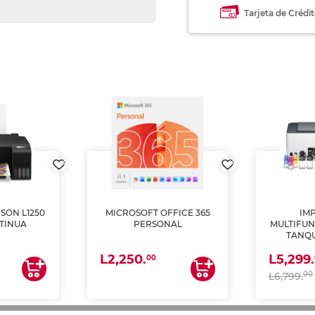
Tarjeta de Crédi
SON L1250
MICROSOFT OFFICE 365
IM
TINUA
PERSONAL
MULTIFUN
TANQU
(IMPRI
L2,250.
L5,299.
ES
00
00
L6,799.