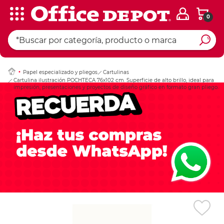
0
Ingresar Codigo Pos
Papel especializado y pliegos
Cartulinas
Cartulina ilustración POCHTECA 76x102 cm. Superficie de alto brillo, ideal para
impresión, presentaciones y proyectos de diseño gráfico en formato gran pliego.