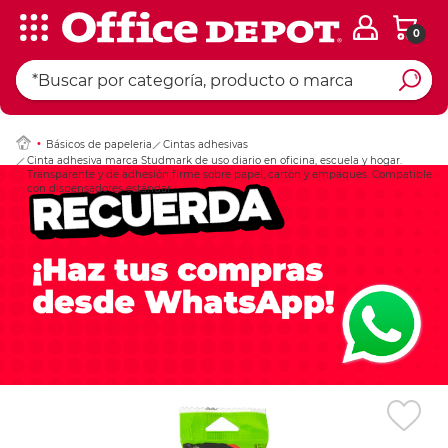
0
Ingresar Codigo Pos
Básicos de papeleria
Cintas adhesivas
Cinta adhesiva marca Studmark de uso diario en oficina, escuela y hogar.
Transparente y de adhesión firme sobre papel, cartón y empaques. Compatible
con dispensadores estándar.