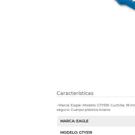
Etiquetas i
Refuerzos 
Características
• Marca: Eagle• Modelo: GTY519• Cuchilla: 18 m
seguro• Cuerpo plástico liviano
MARCA: EAGLE
MODELO: GTY519