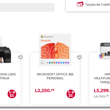
Tarjeta de Crédi
SON L1250
MICROSOFT OFFICE 365
IM
TINUA
PERSONAL
MULTIFUN
TANQU
(IMPRI
L2,250.
L5,299.
ES
00
00
L6,799.