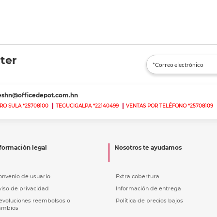
ter
teshn@officedepot.com.hn
RO SULA *25708100
TEGUCIGALPA *22140499
VENTAS POR TELÉFONO *25708109
formación legal
Nosotros te ayudamos
onvenio de usuario
Extra cobertura
viso de privacidad
Información de entrega
evoluciones reembolsos o
Política de precios bajos
ambios