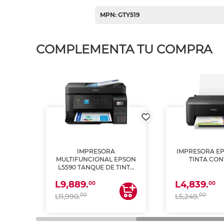
MPN: GTY519
COMPLEMENTA TU COMPRA
IMPRESORA
IMPRESORA EP
PSON
MULTIFUNCIONAL EPSON
TINTA CON
INTA
L5590 TANQUE DE TINTA
 Y
(IMPRIME, COPIA Y
L9,889.
L4,839.
ESCANEA)
00
00
00
00
L11,990.
L5,249.