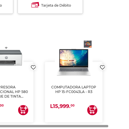
to
Tarjeta de Débito
PRESORA
COMPUTADORA LAPTOP
CIONAL HP 580
HP 15-FC0043LA - R3
E DE TINTA
ME, COPIA Y
L15,999.
CANEA)
00
00