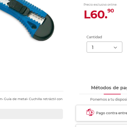
nkjet y láser
Ver más
Ver más
Ver más
Ver m
Ver m
Ver m
Ver m
Precio exclusivo online:
para carpeta
L60.
90
Ver más
Cantidad
Métodos de pa
m• Guía de metal• Cuchilla retráctil con
Ponemos a tu disposi
Pago contra entr