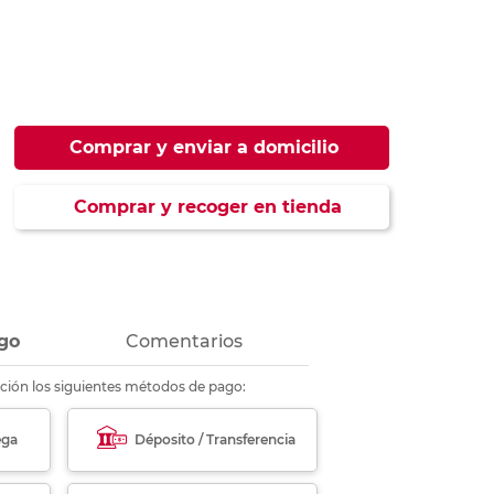
ás
ás
ás
ás
Comprar y enviar a domicilio
Comprar y recoger en tienda
go
Comentarios
ción los siguientes métodos de pago:
ega
Déposito / Transferencia