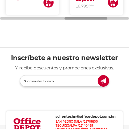
00
L6,799.
Inscríbete a nuestro newsletter
Y recibe descuentos y promociones exclusivas.
sclienteshn@officedepot.com.hn
SAN PEDRO SULA *25708100
TEGUCIGALPA *22140499