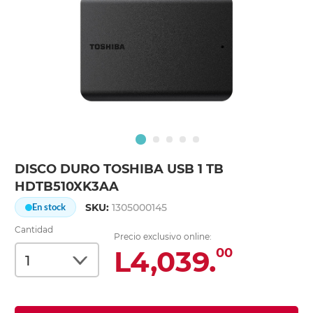
DISCO DURO TOSHIBA USB 1 TB
HDTB510XK3AA
SKU:
1305000145
En stock
Cantidad
Precio exclusivo online:
L4,039.
00