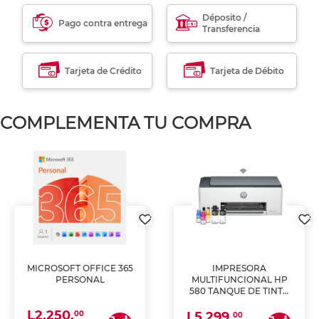
Déposito /
Pago contra entrega
Transferencia
Tarjeta de Crédito
Tarjeta de Débito
COMPLEMENTA TU COMPRA
MICROSOFT OFFICE 365
IMPRESORA
PERSONAL
MULTIFUNCIONAL HP
580 TANQUE DE TINTA
(IMPRIME, COPIA Y
L2,250.
ESCANEA)
00
L5,299.
00