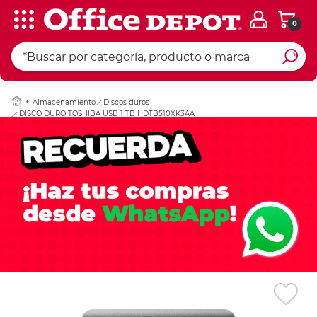
0
Ingresar Codigo Pos
Almacenamiento
Discos duros
DISCO DURO TOSHIBA USB 1 TB HDTB510XK3AA